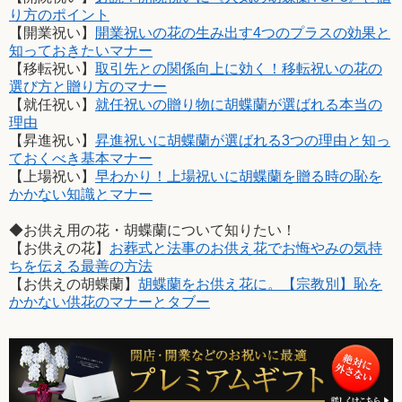
り方のポイント
【開業祝い】
開業祝いの花の生み出す4つのプラスの効果と
知っておきたいマナー
【移転祝い】
取引先との関係向上に効く！移転祝いの花の
選び方と贈り方のマナー
【就任祝い】
就任祝いの贈り物に胡蝶蘭が選ばれる本当の
理由
【昇進祝い】
昇進祝いに胡蝶蘭が選ばれる3つの理由と知っ
ておくべき基本マナー
【上場祝い】
早わかり！上場祝いに胡蝶蘭を贈る時の恥を
かかない知識とマナー
◆お供え用の花・胡蝶蘭について知りたい！
【お供えの花】
お葬式と法事のお供え花でお悔やみの気持
ちを伝える最善の方法
【お供えの胡蝶蘭】
胡蝶蘭をお供え花に。【宗教別】恥を
かかない供花のマナーとタブー