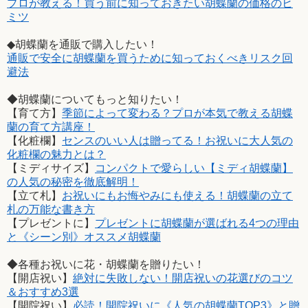
プロが教える！買う前に知っておきたい胡蝶蘭の価格のヒ
ミツ
◆胡蝶蘭を通販で購入したい！
通販で安全に胡蝶蘭を買うために知っておくべきリスク回
避法
◆胡蝶蘭についてもっと知りたい！
【育て方】
季節によって変わる？プロが本気で教える胡蝶
蘭の育て方講座！
【化粧欄】
センスのいい人は贈ってる！お祝いに大人気の
化粧欄の魅力とは？
【ミディサイズ】
コンパクトで愛らしい【ミディ胡蝶蘭】
の人気の秘密を徹底解明！
【立て札】
お祝いにもお悔やみにも使える！胡蝶蘭の立て
札の万能な書き方
【プレゼントに】
プレゼントに胡蝶蘭が選ばれる4つの理由
と《シーン別》オススメ胡蝶蘭
◆各種お祝いに花・胡蝶蘭を贈りたい！
【開店祝い】
絶対に失敗しない！開店祝いの花選びのコツ
＆おすすめ3選
【開院祝い】
必読！開院祝いに《人気の胡蝶蘭TOP3》と贈