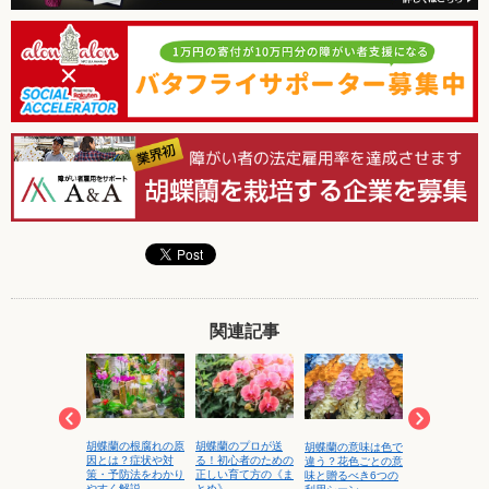
関連記事
胡蝶蘭の根腐れの原
胡蝶蘭のプロが送
蘭が他の花と比
胡蝶蘭の意味は色で
綺麗な胡蝶蘭
因とは？症状や対
る！初心者のための
高級な理由｜
違う？花色ごとの意
るだけ長く見
策・予防法をわかり
正しい育て方の《ま
格別》おすすめ
味と贈るべき6つの
胡蝶蘭を日持
やすく解説
とめ》