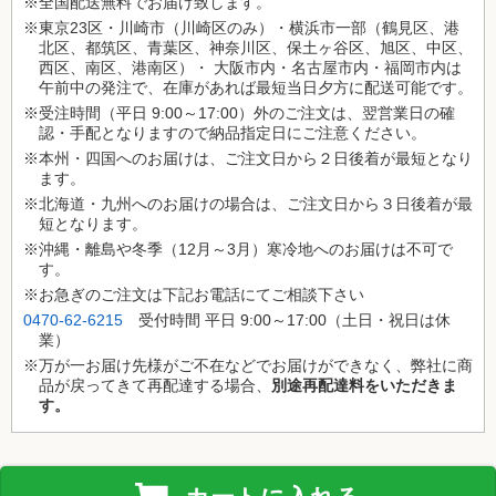
※全国配送無料でお届け致します。
※東京23区・川崎市（川崎区のみ）・横浜市一部（鶴見区、港
北区、都筑区、青葉区、神奈川区、保土ヶ谷区、旭区、中区、
西区、南区、港南区）・ 大阪市内・名古屋市内・福岡市内は
午前中の発注で、在庫があれば最短当日夕方に配送可能です。
※受注時間（平日 9:00～17:00）外のご注文は、翌営業日の確
認・手配となりますので納品指定日にご注意ください。
※本州・四国へのお届けは、ご注文日から２日後着が最短となり
ます。
※北海道・九州へのお届けの場合は、ご注文日から３日後着が最
短となります。
※沖縄・離島や冬季（12月～3月）
寒冷地
へのお届けは不可で
す。
※お急ぎのご注文は下記お電話にてご相談下さい
0470-62-6215
受付時間 平日 9:00～17:00（土日・祝日は休
業）
※万が一お届け先様がご不在などでお届けができなく、弊社に商
品が戻ってきて再配達する場合、
別途再配達料をいただきま
す。