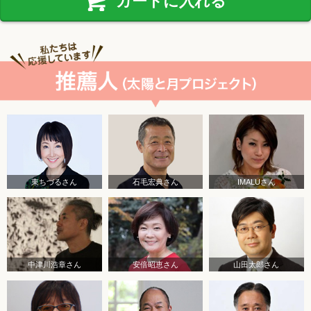
カートに入れる
東ちづるさん
石毛宏典さん
IMALUさん
中津川浩章さん
安倍昭恵さん
山田太郎さん