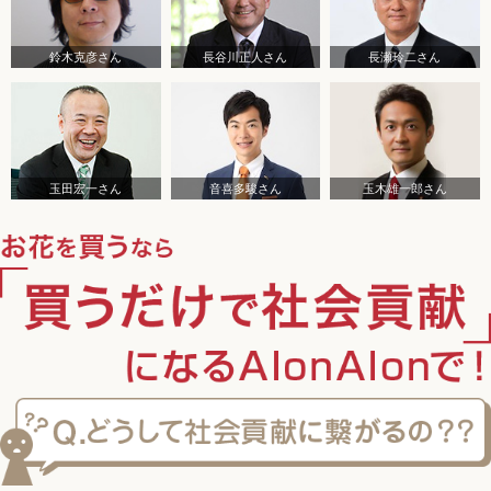
鈴木克彦さん
長谷川正人さん
長瀬玲二さん
玉田宏一さん
音喜多駿さん
玉木雄一郎さん