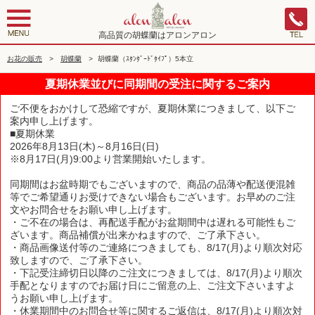
高品質の胡蝶蘭はアロンアロン
お花の販売
>
胡蝶蘭
>
胡蝶蘭（ｽﾀﾝﾀﾞｰﾄﾞﾀｲﾌﾟ）5本立
夏期休業並びに同期間の受注に関するご案内
ご不便をおかけして恐縮ですが、夏期休業につきまして、以下ご
案内申し上げます。
■夏期休業
2026年8月13日(木)～8月16日(日)
※8月17日(月)9:00より営業開始いたします。
同期間はお盆時期でもございますので、商品の品薄や配送便混雑
等でご希望通りお受けできない場合もございます。お早めのご注
文やお問合せをお願い申し上げます。
・ご不在の場合は、再配送手配がお盆期間中は遅れる可能性もご
ざいます。商品補償が出来かねますので、ご了承下さい。
・商品画像送付等のご連絡につきましても、8/17(月)より順次対応
致しますので、ご了承下さい。
・下記受注締切日以降のご注文につきましては、8/17(月)より順次
手配となりますのでお届け日にご留意の上、ご注文下さいますよ
うお願い申し上げます。
・休業期間中のお問合せ等に関するご返信は、8/17(月)より順次対