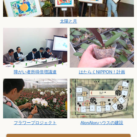
太陽と月
障がい者所得倍増議連
はたらくNIPPON！計画
フラワープロジェクト
AlonAlonハウスの建設