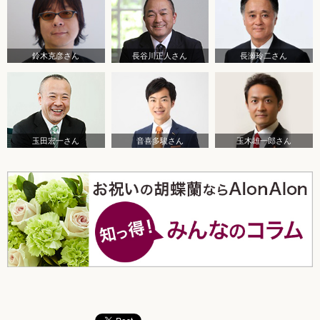
鈴木克彦さん
長谷川正人さん
長瀬玲二さん
玉田宏一さん
音喜多駿さん
玉木雄一郎さん