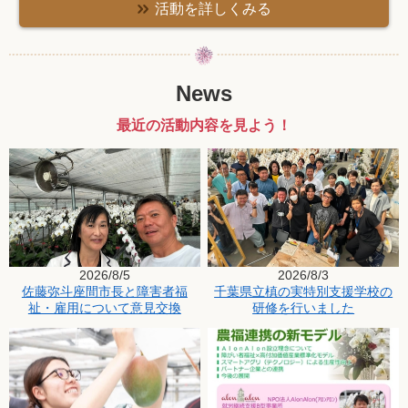
活動を詳しくみる
News
最近の活動内容を見よう！
2026/8/5
2026/8/3
佐藤弥斗座間市長と障害者福
千葉県立槙の実特別支援学校の
祉・雇用について意見交換
研修を行いました