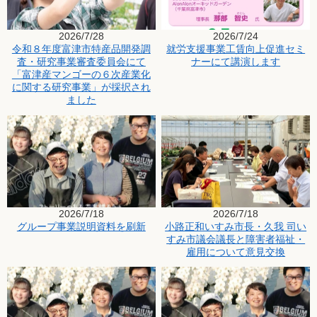
2026/7/28
2026/7/24
令和８年度富津市特産品開発調
就労支援事業工賃向上促進セミ
査・研究事業審査委員会にて
ナーにて講演します
「富津産マンゴーの６次産業化
に関する研究事業」が採択され
ました
2026/7/18
2026/7/18
グループ事業説明資料を刷新
小路正和いすみ市長・久我 司い
すみ市議会議長と障害者福祉・
雇用について意見交換