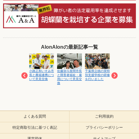
AlonAlonの最新記事一覧
就労支援事業工賃
小路正和いすみ市
佐藤弥斗座間市長
千葉県立槙の実特
令和８年度富津市
向上促進セミナー
長と農福連携につ
と障害者福祉・雇
別支援学校の研修
特産品開発調査・
にて講演します
いて意見交換
用について意見交
を行いました
研究事業審査委員
換
会にて「富津産マ
ンゴーの６次産業
化に関する研究事
業」が採択されま
した
よくある質問
ご利用規約
特定商取引法に基づく表記
プライバシーポリシー
運営団体
サイトマップ