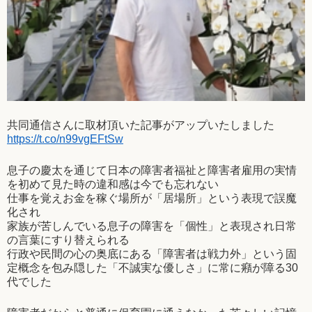
共同通信さんに取材頂いた記事がアップいたしました
https://t.co/n99vgEFtSw
息子の慶太を通じて日本の障害者福祉と障害者雇用の実情
を初めて見た時の違和感は今でも忘れない
仕事を覚えお金を稼ぐ場所が「居場所」という表現で誤魔
化され
家族が苦しんでいる息子の障害を「個性」と表現され日常
の言葉にすり替えられる
行政や民間の心の奥底にある「障害者は戦力外」という固
定概念を包み隠した「不誠実な優しさ」に常に癪が障る30
代でした