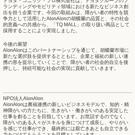
トヨタ・コニック・プロ株式会社は、トヨタグループのブ
ランディングやモビリティ領域における新たなビジネス創
出を担う企業です。今回の取組みは、障がい者の特性を競
争力として活用したAlonAlonの胡蝶蘭の品質と、その社会
的意義への共感から、「TQ MALL」の取り扱い商品として
採用することにより実現しました。
今後の展望
AlonAlonはこのパートナーシップを通じて、胡蝶蘭市場に
新たな選択肢を提供するとともに、企業と福祉の新しい連
携の形を提示していくことで、障がい者の社会的自立を後
押しし、持続可能な社会の実現に貢献していきます。
NPO法人AlonAlon
AlonAlonは農福連携の新しいビジネスモデルで、知的・精
神障がいの方たちに、生きがい・働きがいのある安定した
仕事を創ることを目指しています。お世話するのでなく、
障がいのある人々がスキルを身につけて成長し、やりがい
を感じて仕事ができ、最終的には親亡きあとも自立できる
力をつけてもらうことを目標としています。