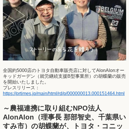
全国約5000店のトヨタ自動車販売店に対してAlonAlonオー
キッドガーデン（就労継続支援B型事業所）の胡蝶蘭の販売
を開始いたしました。
プレスリリース：
https://prtimes.jp/main/html/rd/p/000000013.000151464.html
～農福連携に取り組むNPO法人
AlonAlon（理事長 那部智史、千葉県い
すみ市）の胡蝶蘭が、トヨタ・コニッ