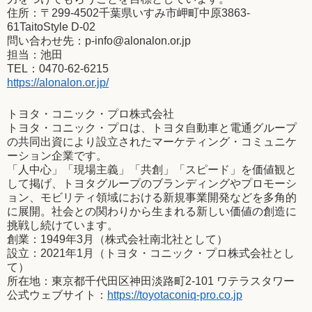
住所：〒299-4502千葉県いすみ市岬町中原3863-
61TaitoStyle D-02
問い合わせ先：p-info@alonalon.or.jp
担当：池田
TEL：0470-62-6215
https://alonalon.or.jp/
トヨタ・コニック・プロ株式会社
トヨタ・コニック・プロは、トヨタ自動車と電通グループ
の共同出資により設立されたマーケティング・コミュニケ
ーション企業です。
「人中心」「現場主義」「共創」「スピード」を価値観と
して掲げ、トヨタグループのブランディングやプロモーシ
ョン、モビリティ領域における新規事業開発などを多角的
に展開。社会との関わりから生まれる新しい価値の創造に
挑戦し続けています。
創業：1949年3月（株式会社南北社として）
設立：2021年1月（トヨタ・コニック・プロ株式会社とし
て）
所在地：東京都千代田区神田淡路町2-101 ワテラスタワー
公式ウェブサイト：
https://toyotaconiq-pro.co.jp