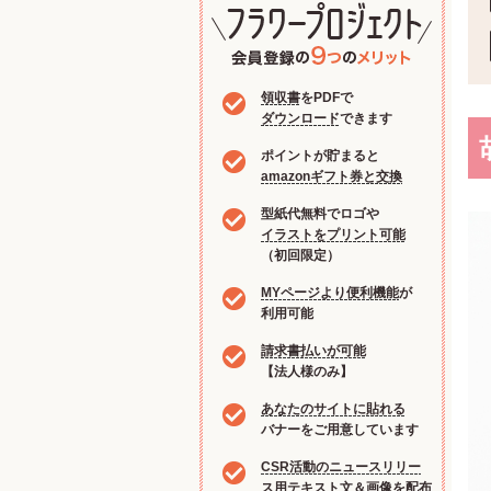
領収書
をPDFで
ダウンロード
できます
ポイントが貯まると
amazonギフト券と交換
型紙代無料でロゴや
イラストをプリント可能
（初回限定）
MYページより便利機能
が
利用可能
請求書払いが可能
【法人様のみ】
あなたのサイトに貼れる
バナーをご用意しています
CSR活動のニュースリリー
ス用
テキスト文＆画像を配布