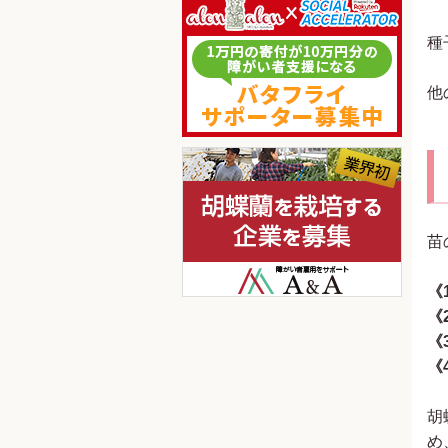
種
他
苗
《
《
《
《
胡
め