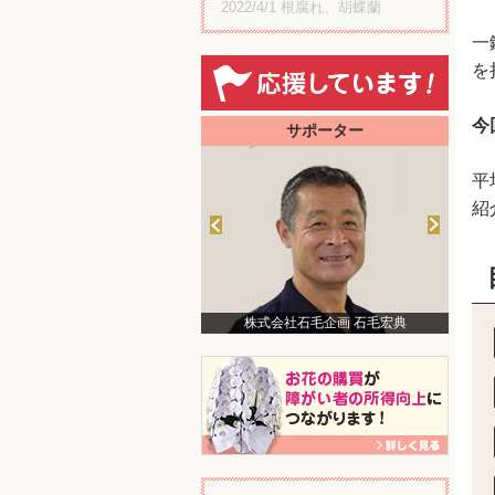
2022/4/1
根腐れ、胡蝶蘭
一
を
今
サポーター
平
紹
株式会社石毛企画 石毛宏典
美術家 中津川浩章