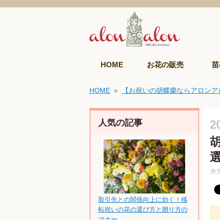
HOME
お花の販売
苗
HOME
【お祝いの胡蝶蘭ならアロンア
人気の記事
2
カ
取引先との関係向上に効く！移
転祝いの花の選び方と贈り方の
マナー