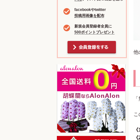
facebookやtwitter
投稿用画像を配布
新規会員登録者全員に
500ポイントプレゼント
他
「
こ
《
《