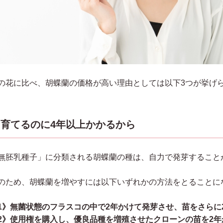
の花に比べ、胡蝶蘭の価格が高い理由としては以下3つが挙げ
育てるのに4年以上かかるから
無胚乳種子」に分類される胡蝶蘭の種は、自力で発芽すること
のため、胡蝶蘭を増やすには以下いずれかの方法をとることに
1》無菌状態のフラスコの中で2年かけて発芽させ、苗をさらに
2》使用権を購入し、優良品種を増殖させたクローンの苗を2年