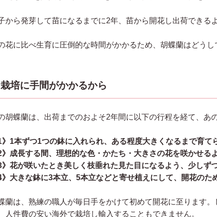
子から発芽して苗になるまでに2年、苗から開花し出荷できる
の花に比べ生育に圧倒的な時間がかかるため、胡蝶蘭はどうし
栽培に手間がかかるから
の胡蝶蘭は、出荷までのおよそ2年間に以下の行程を経て、あ
1》1本ずつ1つの鉢に入れられ、ある程度大きくなるまで育て
2》成長する間、理想的な色・かたち・大きさの花を咲かせる
3》花が咲いたとき美しく枝垂れた見た目になるよう、少しず
4》大きな鉢に3本立、5本立などと寄せ植えにして、開花のた
蝶蘭は、熟練の職人が毎日手をかけて初めて開花に至ります。
、人件費の安い海外で栽培し輸入することもできません。