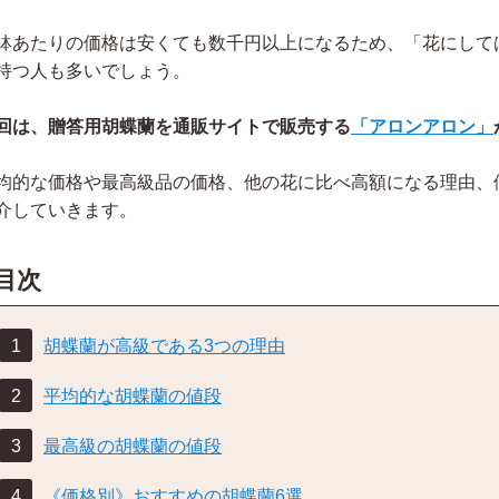
鉢あたりの価格は安くても数千円以上になるため、「花にして
持つ人も多いでしょう。
回は、贈答用胡蝶蘭を通販サイトで販売する
「アロンアロン」
均的な価格や最高級品の価格、他の花に比べ高額になる理由、
介していきます。
目次
内閣総理大臣夫人 安倍昭恵
参議院議員 山田太郎
胡蝶蘭が高級である3つの理由
平均的な胡蝶蘭の値段
最高級の胡蝶蘭の値段
《価格別》おすすめの胡蝶蘭6選