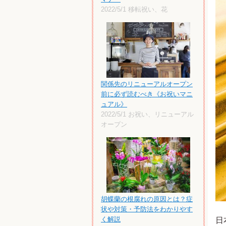
2022/5/1
移転祝い、花
関係先のリニューアルオープン
前に必ず読むべき《お祝いマニ
ュアル》
2022/5/1
お祝い、リニューアル
オープン
胡蝶蘭の根腐れの原因とは？症
状や対策・予防法をわかりやす
く解説
日