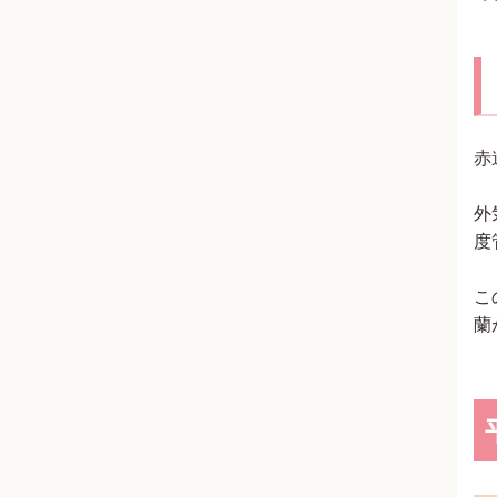
赤
外
度
こ
蘭