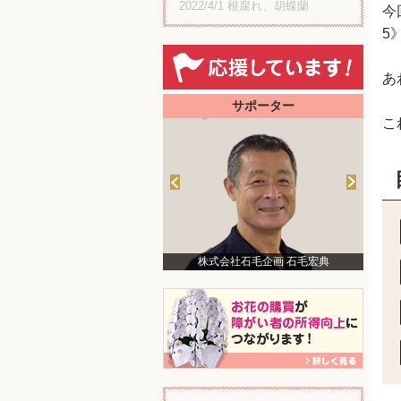
2022/4/1
根腐れ、胡蝶蘭
今
5
あ
サポーター
こ
ちづる
株式会社石毛企画 石毛宏典
美術家 中