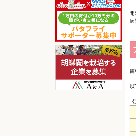
開
病
観
以
《