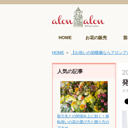
HOME
お花の販売
苗
HOME
【お祝いの胡蝶蘭ならアロンア
人気の記事
2
カ
取引先との関係向上に効く！移
転祝いの花の選び方と贈り方の
マナー