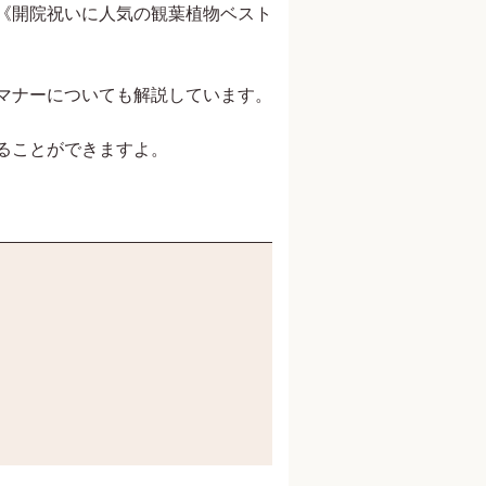
《開院祝いに人気の観葉植物ベスト
マナーについても解説しています。
ることができますよ。
山田太郎
アートディレクター 鈴木克彦
株式会社林原