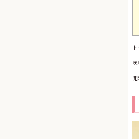
ト
次
開