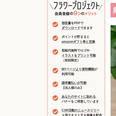
領収書
をPDFで
ダウンロード
できます
ポイントが貯まると
amazonギフト券と交換
型紙代無料でロゴや
イラストをプリント可能
（初回限定）
MYページより便利機能
が
利用可能
請求書払いが可能
【法人様のみ】
あなたのサイトに貼れる
バナーをご用意しています
CSR活動のニュースリリー
ス用
テキスト文＆画像を配布