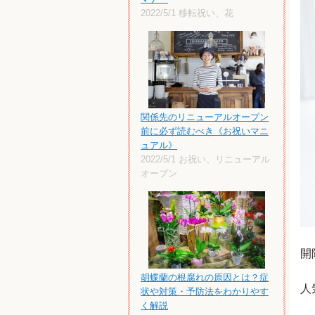
2022/5/1
移転祝い、花
関係先のリニューアルオープン
前に必ず読むべき《お祝いマニ
ュアル》
2022/5/1
お祝い、リニューアル
オープン
開
胡蝶蘭の根腐れの原因とは？症
人
状や対策・予防法をわかりやす
く解説