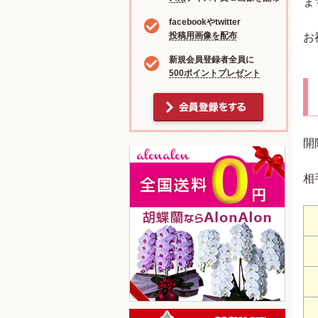
ま
facebookやtwitter
投稿用画像を配布
お
新規会員登録者全員に
500ポイントプレゼント
開
相