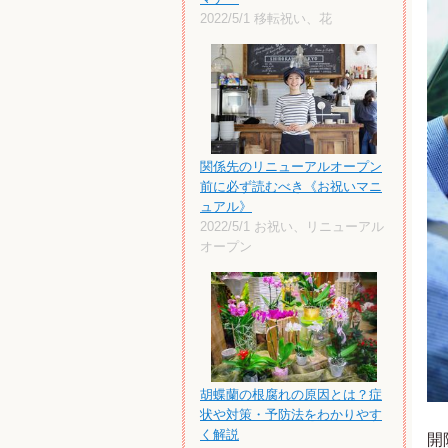
2022/5/1
移転祝い、花
関係先のリニューアルオープン
前に必ず読むべき《お祝いマニ
ュアル》
2022/5/1
お祝い、リニューアル
オープン
胡蝶蘭の根腐れの原因とは？症
状や対策・予防法をわかりやす
く解説
開