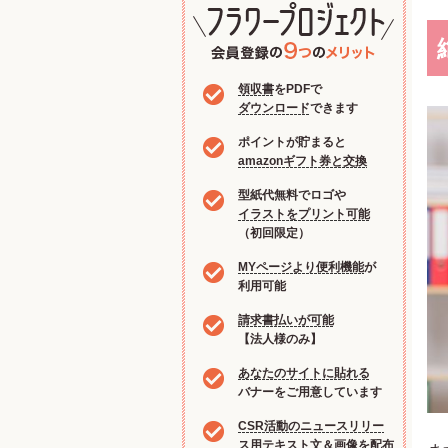
領収書
をPDFで
ダウンロード
できます
ポイントが貯まると
amazonギフト券と交換
型紙代無料でロゴや
イラストをプリント可能
（初回限定）
MYページより便利機能
が
利用可能
請求書払いが可能
【法人様のみ】
あなたのサイトに貼れる
バナーをご用意しています
CSR活動のニュースリリー
ス用
テキスト文＆画像を配布