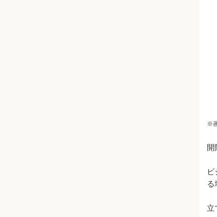
※
開
ビ
る
立