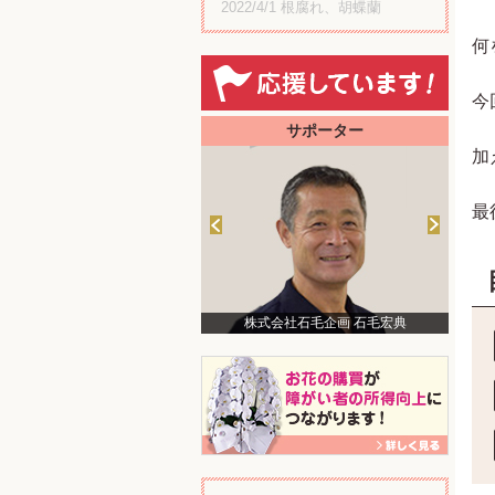
2022/4/1
根腐れ、胡蝶蘭
何
今
サポーター
加
最
株式会社石毛企画 石毛宏典
美術家 中津川浩