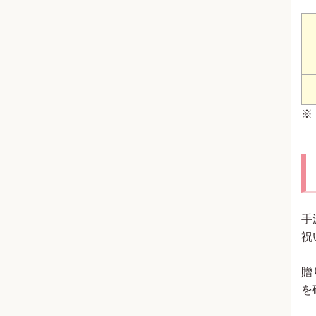
※
手
祝
贈
を