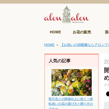
HOME
お花の販売
苗
HOME
【お祝いの胡蝶蘭ならアロンア
人気の記事
2
カ
取引先との関係向上に効く！移
転祝いの花の選び方と贈り方の
マナー