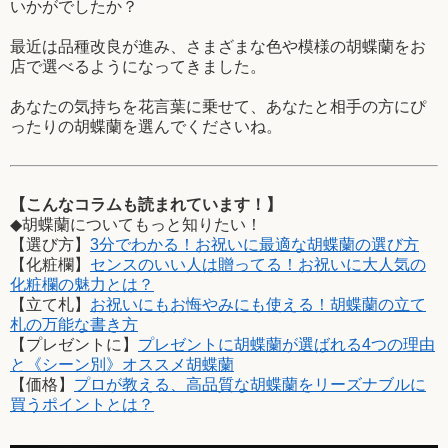
いかがでしたか？
最近は品種改良が進み、さまざまな色や模様の胡蝶蘭をお
店で選べるようになってきました。
あなたの気持ちを花言葉に乗せて、あなたと相手の方にぴ
ったりの胡蝶蘭を選んでくださいね。
【こんなコラムも読まれています！】
◆胡蝶蘭についてもっと知りたい！
【選び方】
3分でわかる！お祝いに最適な胡蝶蘭の選び方
【化粧欄】
センスのいい人は贈ってる！お祝いに大人気の
化粧欄の魅力とは？
【立て札】
お祝いにもお悔やみにも使える！胡蝶蘭の立て
札の万能な書き方
【プレゼントに】
プレゼントに胡蝶蘭が選ばれる4つの理由
と《シーン別》オススメ胡蝶蘭
【価格】
プロが教える、高品質な胡蝶蘭をリーズナブルに
買うポイントとは？