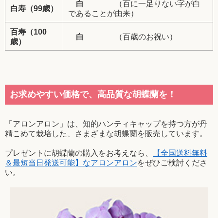
白
（百に一足りない字が白
白寿（99歳）
であることが由来）
百寿（100
白
（百歳のお祝い）
歳）
お求めやすい価格で、高品質な胡蝶蘭を！
「アロンアロン」は、知的ハンティキャップを持つ方が丹
精こめて栽培した、さまざまな胡蝶蘭を販売しています。
プレゼントに胡蝶蘭の購入をお考えなら、
【全国送料無料
＆最短当日発送可能】なアロンアロン
をぜひご検討くださ
い。