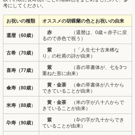
考にしてください。
お祝いの種類
オススメの胡蝶蘭の色とお祝いの由来
赤
（還暦は、0歳＝赤子に戻
還暦（60歳）
るので赤色で祝う）
紫
（「人生七十古来稀な
古希（70歳）
り」の杜甫の詩が由来）
紫
（喜の草書体が、七を3つ
喜寿（77歳）
重ねた形に由来）
黄・金茶
（傘の草書体が八十から
傘寿（80歳）
できていることが由来）
黄・金茶
（米の字が八十八からで
米寿（88歳
）
きていることが由来）
紫
（卆の字が九十からでき
卆寿（90歳）
ていることが由来）