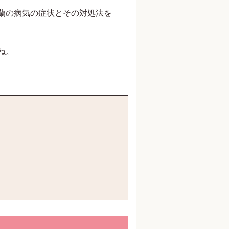
蘭の病気の症状とその対処法を
ね。
アートディレクター 鈴木克彦
株式会社林原 長瀬玲二