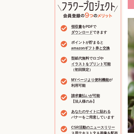
領収書
をPDFで
ダウンロード
できます
ポイントが貯まると
amazonギフト券と交換
型紙代無料でロゴや
イラストをプリント可能
（初回限定）
MYページより便利機能
が
利用可能
請求書払いが可能
【法人様のみ】
あなたのサイトに貼れる
バナーをご用意しています
CSR活動のニュースリリー
ス用
テキスト文＆画像を配布