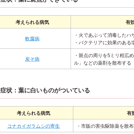
考えられる病気
有
・火であぶって消毒したハ
軟腐病
・バクテリアに効果のある
・斑点の周りを5ミリ程広
炭そ病
ル」などの薬剤を散布する
症状：葉に白いものがついている
考えられる病気
有
コナカイガラムシの寄生
・市販の害虫駆除薬を散布