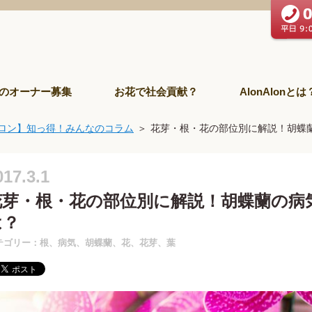
のオーナー募集
お花で社会貢献？
AlonAlonとは
ロン】知っ得！みんなのコラム
花芽・根・花の部位別に解説！胡蝶
017.3.1
花芽・根・花の部位別に解説！胡蝶蘭の病
は？
テゴリー：根、病気、胡蝶蘭、花、花芽、葉