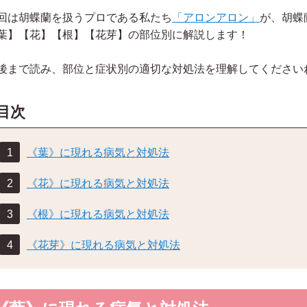
回は胡蝶蘭を扱うプロである私たち
「アロンアロン」
が、胡蝶
葉】【花】【根】【花芽】の部位別に解説します！
後まで読み、部位と症状別の適切な対処法を理解してください
目次
《葉》に現れる病気と対処法
《花》に現れる病気と対処法
内閣総理大臣夫人 安倍昭恵
参議院議員 山田太郎
《根》に現れる病気と対処法
《花芽》に現れる病気と対処法