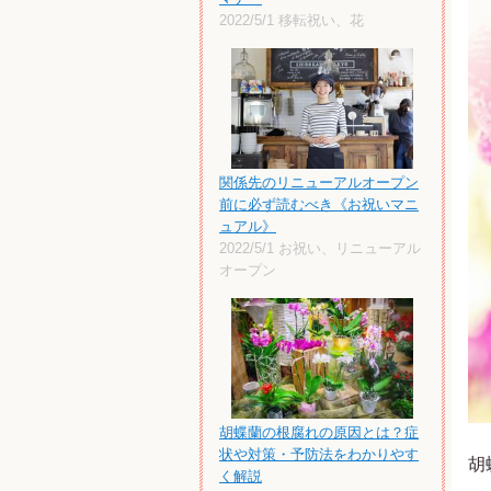
2022/5/1
移転祝い、花
関係先のリニューアルオープン
前に必ず読むべき《お祝いマニ
ュアル》
2022/5/1
お祝い、リニューアル
オープン
胡蝶蘭の根腐れの原因とは？症
状や対策・予防法をわかりやす
胡
く解説