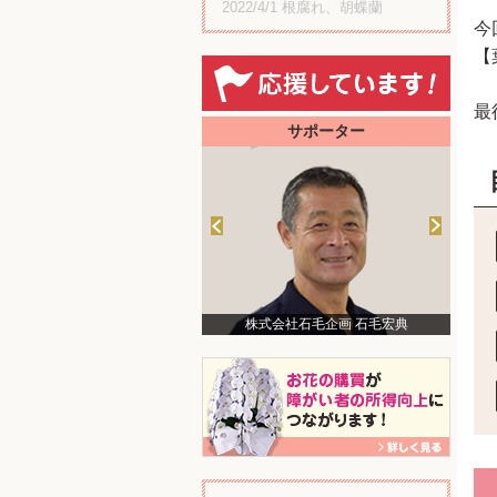
2022/4/1
根腐れ、胡蝶蘭
今
【
最
サポーター
株式会社石毛企画 石毛宏典
美術家 中津川浩章