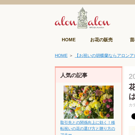
HOME
お花の販売
苗
HOME
【お祝いの胡蝶蘭ならアロンア
人気の記事
2
カ
取引先との関係向上に効く！移
転祝いの花の選び方と贈り方の
マナー