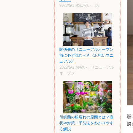
2022/5/1
移転祝い、花
関係先のリニューアルオープン
前に必ず読むべき《お祝いマニ
ュアル》
2022/5/1
お祝い、リニューアル
オープン
贈
胡蝶蘭の根腐れの原因とは？症
状や対策・予防法をわかりやす
蝶
く解説