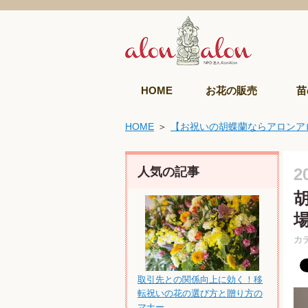
HOME
お花の販売
苗
HOME
【お祝いの胡蝶蘭ならアロンア
人気の記事
2
カ
取引先との関係向上に効く！移
転祝いの花の選び方と贈り方の
マナー