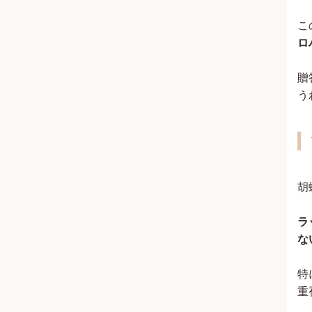
こ
ロ
贈
う
胡
ラ
な
特
重