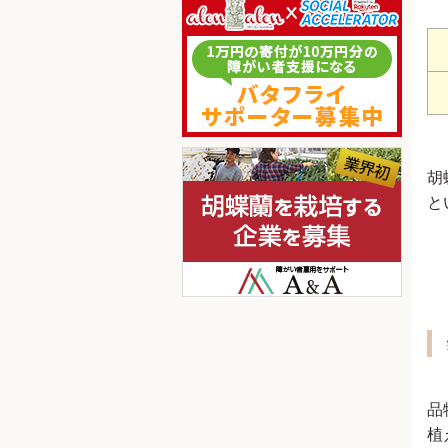
胡
と
品
植