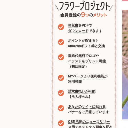
領収書
をPDFで
ダウンロード
できます
ポイントが貯まると
amazonギフト券と交換
型紙代無料でロゴや
イラストをプリント可能
（初回限定）
MYページより便利機能
が
利用可能
請求書払いが可能
【法人様のみ】
あなたのサイトに貼れる
バナーをご用意しています
CSR活動のニュースリリー
ス用
テキスト文＆画像を配布