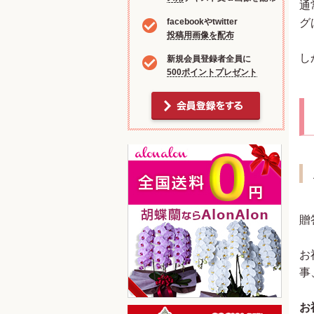
通
グ
facebookやtwitter
投稿用画像を配布
し
新規会員登録者全員に
500ポイントプレゼント
贈
お
事
お