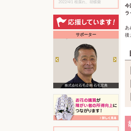
2022/4/1
根腐れ、胡蝶蘭
今
ラ
あ
後
サポーター
株式会社石毛企画 石毛宏典
美術家 中津川浩章