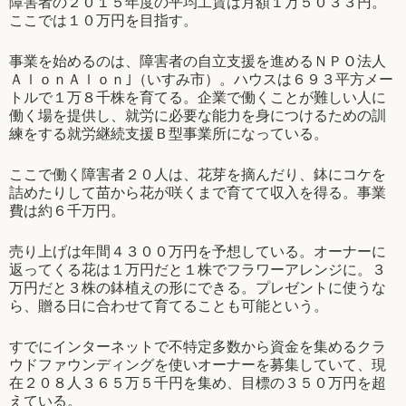
障害者の２０１５年度の平均工賃は月額１万５０３３円。
ここでは１０万円を目指す。
事業を始めるのは、障害者の自立支援を進めるＮＰＯ法人
ＡｌｏｎＡｌｏｎ｣（いすみ市）。ハウスは６９３平方メー
トルで１万８千株を育てる。企業で働くことが難しい人に
働く場を提供し、就労に必要な能力を身につけるための訓
練をする就労継続支援Ｂ型事業所になっている。
ここで働く障害者２０人は、花芽を摘んだり、鉢にコケを
詰めたりして苗から花が咲くまで育てて収入を得る。事業
費は約６千万円。
売り上げは年間４３００万円を予想している。オーナーに
返ってくる花は１万円だと１株でフラワーアレンジに。３
万円だと３株の鉢植えの形にできる。プレゼントに使うな
ら、贈る日に合わせて育てることも可能という。
すでにインターネットで不特定多数から資金を集めるクラ
ウドファウンディングを使いオーナーを募集していて、現
在２０８人３６５万５千円を集め、目標の３５０万円を超
えている。