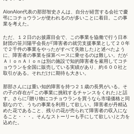
AlonAlon代表の那部智史さんは、自分が経営する会社で慶
弔にコチョウランが使われるのが多いことに着目。この事
業を考えた。
ただ、１２日のお披露目会で、この事業を協働で行う日本
財団の笹川陽平会長が｢障害者の就労支援事業として２０年
で２千件の事業をやったがすべて失敗した｣と述べたよう
に、障害者の事業を採算ベースに乗せるのは難しい。だが
ＡｌｏｎＡｌｏｎは別の施設で知的障害者を雇用してコチ
ョウランを全国に販売している実績があり、約６００社と
取引がある。それだけに期待も大きい。
那部さんには重い知的障害を持つ２１歳の長男がいる。そ
の子の存在が｢この事業に挑戦するチャンスをくれた｣と話
す。さらに｢贈り物にコチョウランを買うなら市場価格と同
額なので、うちの事業を利用して欲しい。障害者が丹精込
めた花であること、残りの花が売られて障害者の収入にな
ること・・・。そんなストーリーも手にして欲しい｣と力を
込めた。