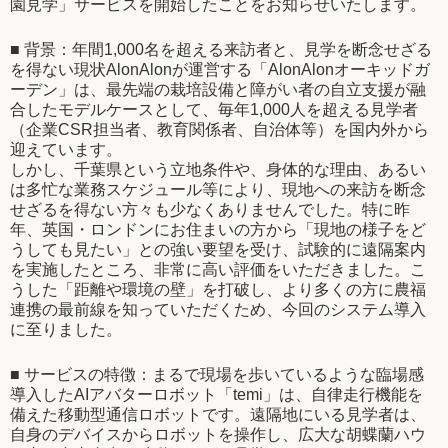
園見学」サービスを開始したことをお知らせいたします。
■ 背景：年間1,000名を超える来訪者と、見学を断念せざる
を得ない現状AlonAlonが運営する「AlonAlonオーキッドガ
ーデン」は、最先端の栽培設備と障がい者の自立支援が融
合したモデルケースとして、毎年1,000人を超える見学者
（企業CSR担当者、教育関係者、自治体等）を国内外から
迎えています。
しかし、千葉県という立地条件や、身体的な理由、あるい
は多忙な業務スケジュール等により、現地への来訪を断念
せざるを得ない方々も少なくありませんでした。特に昨
年、英国・ロンドンにお住まいの方から「現地の様子をど
うしても見たい」との強い要望を受け、試験的に遠隔案内
を実施したところ、非常に高い評価をいただきました。こ
うした「距離や環境の壁」を打破し、より多くの方に農福
連携の最前線を知っていただくため、今回のシステム導入
に至りました。
■ サービスの特徴：まるで現場を歩いているような臨場感
導入したAIアバターロボット「temi」は、自律走行機能を
備えた移動型通信ロボットです。遠隔地にいる見学者は、
自身のデバイスからロボットを操作し、広大な胡蝶蘭ハウ