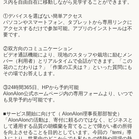
ス内を自由自在に移動しながら見学することができます。
①デバイスを選ばない簡単アクセス
パソコンやスマートフォン、タブレットから専用リンクに
アクセスするだけで参加可能。アプリのインストールは不
要です。
②双方向のコミュニケーション
ビデオ通話機能により、現地のスタッフや栽培に励むメン
バー（利用者）とリアルタイムで会話ができます。「この
花のこだわりは？」「作業の工夫は？」といった質問にも
その場でお答えします。
③24時間365日、HPから予約可能
AlonAlon公式ホームページ内の専用フォームより、いつで
も見学予約が可能です。
■サービス開始に向けて（ AlonAlon理事長那部智史）
「AlonAlonの活動は、寄付に頼るのではなく、ビジネスと
して通用する品質の胡蝶蘭を育てることで障がい者の所得
を向上させることを目的としています。今回の『temi』導
入により、世界中のどこからでも私たちの情熱や現場の熱