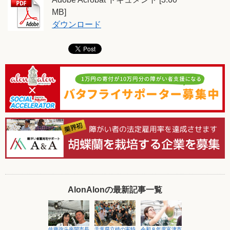
MB]
ダウンロード
AlonAlonの最新記事一覧
グループ事業説明
佐藤弥斗座間市長
千葉県立槙の実特
令和８年度富津市
就労支援事業工賃