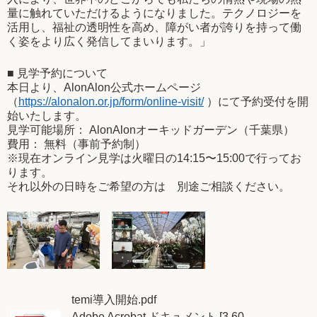
量に触れていただけるようになりました。テクノロジーを
活用し、福祉の透明性を高め、障がい者が誇りを持って働
く姿をより広く発信してまいります。」
■ 見学予約について
本日より、AlonAlon公式ホームページ
（
https://alonalon.or.jp/form/online-visit/
）にて予約受付を開
始いたします。
見学可能場所： AlonAlonオーキッドガーデン（千葉県）
費用： 無料（事前予約制）
※現在オンライン見学は火曜日の14:15〜15:00で行ってお
ります。
それ以外の日時をご希望の方は 別途ご相談ください。
temi導入開始.pdf
Adobe Acrobat ドキュメント [3.60