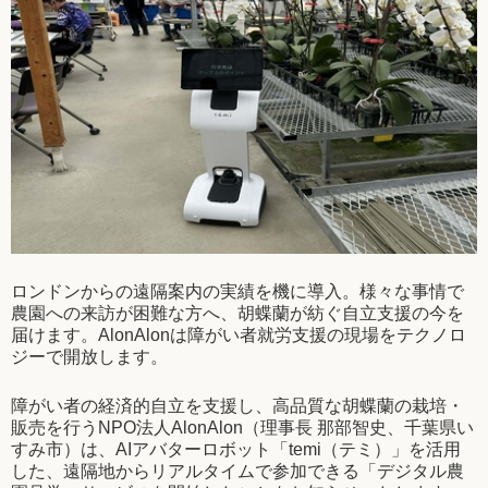
ロンドンからの遠隔案内の実績を機に導入。様々な事情で
農園への来訪が困難な方へ、胡蝶蘭が紡ぐ自立支援の今を
届けます。AlonAlonは障がい者就労支援の現場をテクノロ
ジーで開放します。
障がい者の経済的自立を支援し、高品質な胡蝶蘭の栽培・
販売を行うNPO法人AlonAlon（理事長 那部智史、千葉県い
すみ市）は、AIアバターロボット「temi（テミ）」を活用
した、遠隔地からリアルタイムで参加できる「デジタル農