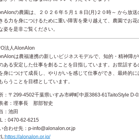
lonAlonの農園は、２０２６年５月１８日(月)２０時～ から
きる力を身につけるために重い障害を乗り越えて、農園でお花
な姿を是非ご覧ください。
O法人AlonAlon
lonAlonは農福連携の新しいビジネスモデルで、知的・精神
のある安定した仕事を創ることを目指しています。お世話する
を身につけて成長し、やりがいを感じて仕事ができ、最終的に
もらうことを目標としています。
所：〒299-4502千葉県いすみ市岬町中原3863-61TaitoStyle D-0
表者：理事長 那部智史
当：池田
L：0470-62-6215
合わせ先：p-info@alonalon.or.jp
L:
https://alonalon.or.jp/