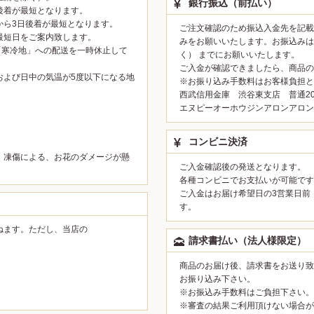
銀行振込（前払い）
後着が最短となります。
から3日後着が最短となります。
ご注文確認のため振込入金先を記載
最短日をご案内致します。
みをお願いいたします。お振込みは
「寒冷地」への配送を一時休止して
く） までにお願いいたします。
ご入金が確認できましたら、商品の
および日中の気温が5度以下になる地
※お振り込み手数料はお客様負担と
西武信用金庫 渋谷東支店 普通200
。
エヌピーオーホウジンアロンアロン
コンビニ決済
、凍傷による、お花のダメージが懸
ご入金確認後の発送となります。
各種コンビニでお支払いが可能です
ご入金はお届け希望日の3営業日前
す。
ねます。ただし、当店の
請求書払い（法人様限定）
。
商品のお届け後、請求書をお送り致
お振り込み下さい。
※お振込み手数料はご負担下さい。
※審査の結果ご利用頂けない場合が