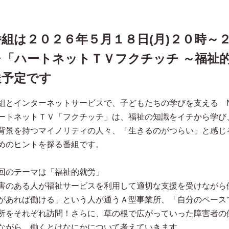
番組は２０２６年５月１８日(月)２０時～２０
レ「ハートネットＴＶフクチッチ ～福祉的
送予定です
組とインターネットサービスで、子どもたちの学びを支える NHK f
ートネットＴＶ「フクチッチ」は、福祉の知識をイチから学び
背景を持つマイノリティの人々、「生きるのがつらい」と感じ
めのヒントを探る番組です。
回のテーマは「福祉的就労」
害のある人が福祉サービスを利用して適切な支援を受けながら
があれば働ける」という人が通うＡ型事業所、「自分のペース
所をそれぞれ訪問！さらに、草の根で広がっていった障害者の
株式会社石毛企画 石毛宏典
美術家 中津川浩章
ながら、働くとはなにかについて考えていきます。