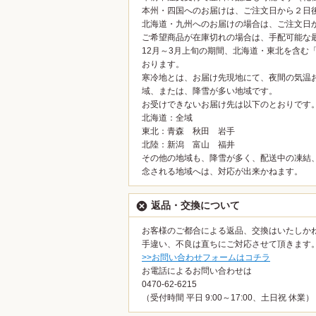
本州・四国へのお届けは、ご注文日から２日
北海道・九州へのお届けの場合は、ご注文日
ご希望商品が在庫切れの場合は、手配可能な
12月～3月上旬の期間、北海道・東北を含む
おります。
寒冷地とは、お届け先現地にて、夜間の気温
域、または、降雪が多い地域です。
お受けできないお届け先は以下のとおりです
北海道：全域
東北：青森 秋田 岩手
北陸：新潟 富山 福井
その他の地域も、降雪が多く、配送中の凍結
念される地域へは、対応が出来かねます。
返品・交換について
お客様のご都合による返品、交換はいたしか
手違い、不良は直ちにご対応させて頂きます
>>お問い合わせフォームはコチラ
お電話によるお問い合わせは
0470-62-6215
（受付時間 平日 9:00～17:00、土日祝 休業）