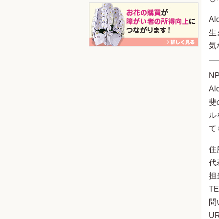
A
生
気
NP
A
斐
ル
て
住
代
担
TE
問い
UR