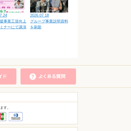
7.24
2026.07.18
援事業工賃向上
グループ事業説明資料
ミナーにて講演
を刷新
ます。