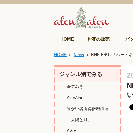
HOME
お花の販売
バ
HOME
News
NHK Eテレ「ハー
ジャンル別でみる
2
全てみる
AlonAlon
障がい者所得倍増議連
「太陽と月」
A＆A