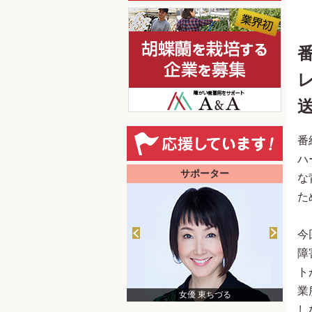
番
ハ
サポーター
な
た
今
障
ト
業
日本財団 会長 笹川陽平
女優 東ちづる
し