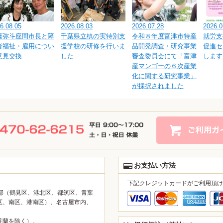
6.08.05
2026.08.03
2026.07.28
2026.0
藤弥斗座間市長と障
千葉県立槙の実特別支
令和８年度富津市特産
就労支
者福祉・雇用につい
援学校の研修を行いま
品開発調査・研究事業
促進セ
意見交換
した
審査委員会にて「富津
します
産マンゴーの６次産業
化に関する研究事業」
が採択されました
お支払い方法
下記クレジットカードがご利用頂け
部（鶴見区、港北区、都筑区、青葉
区、南区、港南区）、名古屋市内、
粧蘭を除く）。