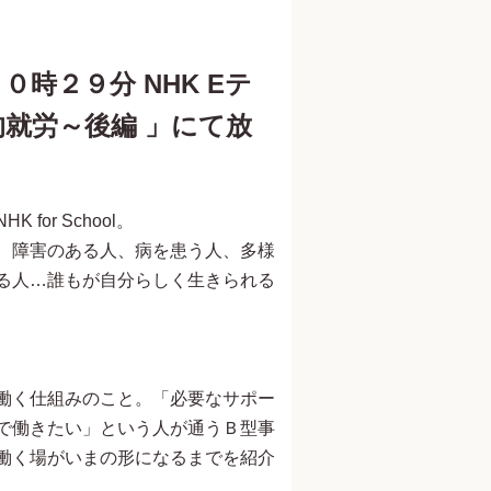
時２９分 NHK Eテ
就労～後編 」にて放
or School。
、障害のある人、病を患う人、多様
る人…誰もが自分らしく生きられる
働く仕組みのこと。「必要なサポー
で働きたい」という人が通うＢ型事
働く場がいまの形になるまでを紹介
元内閣総理大臣夫人 安倍昭恵
参議院議員 山田太郎