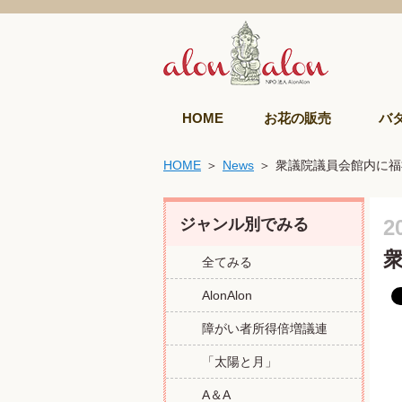
HOME
お花の販売
バ
HOME
News
衆議院議員会館内に福
ジャンル別でみる
2
全てみる
AlonAlon
障がい者所得倍増議連
「太陽と月」
A＆A