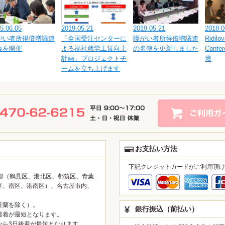
5.06.05
2019.05.21
2019.05.21
2018.0
がい者所得倍増議連
「全国受注センターに
障がい者所得倍増議連
Ridilo
会を開催
よる福祉就労工賃向上
の名簿を更新しました
Confe
計画」プロジェクトチ
壇
ームを立ち上げます
お支払い方法
下記クレジットカードがご利用頂け
部（鶴見区、港北区、都筑区、青葉
区、南区、港南区）、名古屋市内、
粧蘭を除く）。
銀行振込（前払い）
後着が最短となります。
から3日後着が最短となります。