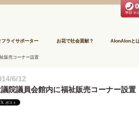
タフライサポーター
お花で社会貢献？
AlonAlonと
祉販売コーナー設置
014/6/12
衆議院議員会館内に福祉販売コーナー設置