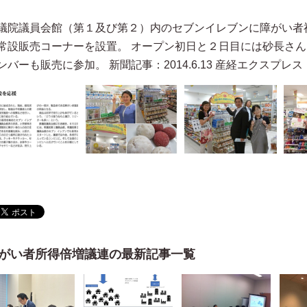
議院議員会館（第１及び第２）内のセブンイレブンに障がい者
常設販売コーナーを設置。 オープン初日と２日目には砂長さ
ンバーも販売に参加。 新聞記事：2014.6.13 産経エクスプレス
がい者所得倍増議連の最新記事一覧
株式会社石毛企画 石毛宏典
美術家 中津川浩章