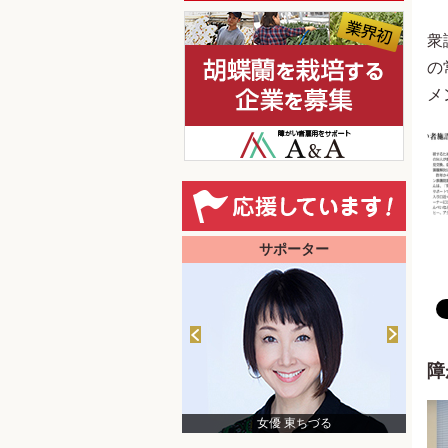
衆
の
メ
サポーター
障
日本財団 会長 笹川陽平
女優 東ちづる