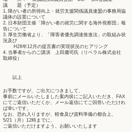
議 題（予定）
1. 障がい者の所得向上・就労支援関係議員連盟の事務局協
議体の設置について
2. 日本財団主催「障がい者の就労に関する海外視察団」報
告について
3. 厚生労働省より、「障害者優先調達推進法」の取組み状
況及び
H28年12月の提言書の実現状況のヒアリング
4. 当事者からのご講演 上田庸司氏（リベラル株式会社
取締役）
以上
お手数ですが、ご出欠につきまして、
事前にメールいたしました案内状にご記入いただき、FAX
にてご返信いただくか、メール返信にてご回答いただけれ
ば幸いです。
なお、恐れ入りますが、軽食及び資料準備の都合上、
5/21（月）12時までに、
ご返信いただけますよう、お願いいたします