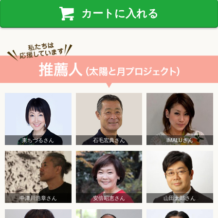
カートに入れる
東ちづるさん
石毛宏典さん
IMALUさん
中津川浩章さん
安倍昭恵さん
山田太郎さん