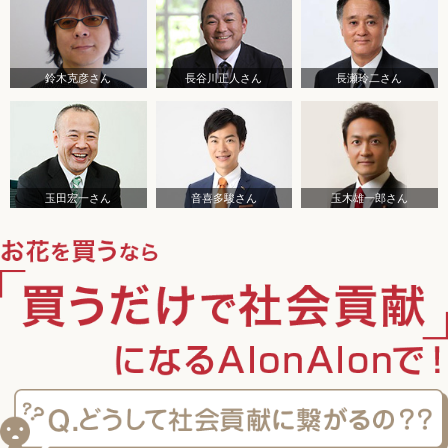
鈴木克彦さん
長谷川正人さん
長瀬玲二さん
玉田宏一さん
音喜多駿さん
玉木雄一郎さん