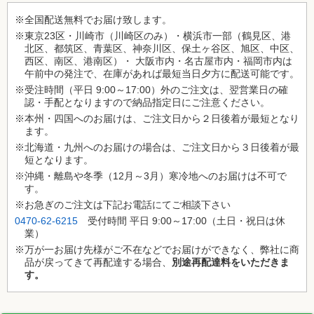
※全国配送無料でお届け致します。
※東京23区・川崎市（川崎区のみ）・横浜市一部（鶴見区、港
北区、都筑区、青葉区、神奈川区、保土ヶ谷区、旭区、中区、
西区、南区、港南区）・ 大阪市内・名古屋市内・福岡市内は
午前中の発注で、在庫があれば最短当日夕方に配送可能です。
※受注時間（平日 9:00～17:00）外のご注文は、翌営業日の確
認・手配となりますので納品指定日にご注意ください。
※本州・四国へのお届けは、ご注文日から２日後着が最短となり
ます。
※北海道・九州へのお届けの場合は、ご注文日から３日後着が最
短となります。
※沖縄・離島や冬季（12月～3月）
寒冷地
へのお届けは不可で
す。
※お急ぎのご注文は下記お電話にてご相談下さい
0470-62-6215
受付時間 平日 9:00～17:00（土日・祝日は休
業）
※万が一お届け先様がご不在などでお届けができなく、弊社に商
品が戻ってきて再配達する場合、
別途再配達料をいただきま
す。