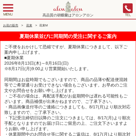
高品質の胡蝶蘭はアロンアロン
お花の販売
>
花束
>
花束M
夏期休業並びに同期間の受注に関するご案内
ご不便をおかけして恐縮ですが、夏期休業につきまして、以下ご
案内申し上げます。
■夏期休業
2026年8月13日(木)～8月16日(日)
※8月17日(月)9:00より営業開始いたします。
同期間はお盆時期でもございますので、商品の品薄や配送便混雑
等でご希望通りお受けできない場合もございます。お早めのご注
文やお問合せをお願い申し上げます。
・ご不在の場合は、再配送手配がお盆期間中は遅れる可能性もご
ざいます。商品補償が出来かねますので、ご了承下さい。
・商品画像送付等のご連絡につきましても、8/17(月)より順次対応
致しますので、ご了承下さい。
・下記受注締切日以降のご注文につきましては、8/17(月)より順次
手配となりますのでお届け日にご留意の上、ご注文下さいますよ
うお願い申し上げます。
・休業期間中のお問合せ等に関するご返信は、8/17(月)より順次対