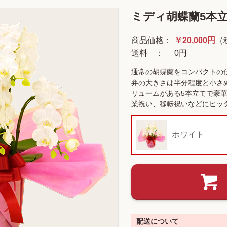
ミディ胡蝶蘭5本立
商品価格：
￥20,000円
（
送料 ：
0円
通常の胡蝶蘭をコンパクトの
弁の大きさは半分程度と小さ
リュームがある5本立てで豪
業祝い、移転祝いなどにピッ
ホワイト
配送について