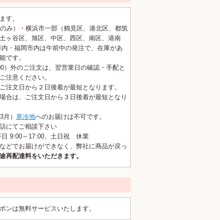
ます。
区のみ）・横浜市一部（鶴見区、港北区、都筑
土ヶ谷区、旭区、中区、西区、南区、港南
市内・福岡市内は午前中の発注で、在庫があ
能です。
7:00）外のご注文は、翌営業日の確認・手配と
ご注意ください。
ご注文日から２日後着が最短となります。
場合は、ご注文日から３日後着が最短となり
3月）
寒冷地
へのお届けは不可です。
話にてご相談下さい
 9:00～17:00、土日祝 休業
などでお届けができなく、弊社に商品が戻っ
途再配達料をいただきます。
ボンは無料サービスいたします。