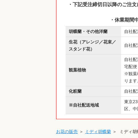
・下記受注締切日以降のご注文に
・休業期間中
胡蝶蘭・その他洋蘭
自社配
生花（アレンジ／花束／
自社配
スタンド花）
自社配
宅配便
観葉植物
※観葉
ります
化粧蘭
自社配
東京2
※自社配送地域
区、中
お花の販売
ミディ胡蝶蘭
ミディ胡