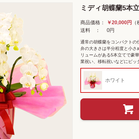
ミディ胡蝶蘭5本
商品価格：
￥20,000円
（
送料 ：
0円
通常の胡蝶蘭をコンパクトの
弁の大きさは半分程度と小さ
リュームがある5本立てで豪
業祝い、移転祝いなどにピッ
ホワイト