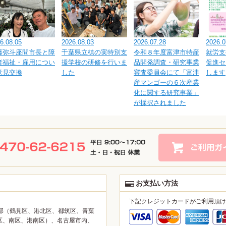
6.08.05
2026.08.03
2026.07.28
2026.0
藤弥斗座間市長と障
千葉県立槙の実特別支
令和８年度富津市特産
就労支
者福祉・雇用につい
援学校の研修を行いま
品開発調査・研究事業
促進セ
意見交換
した
審査委員会にて「富津
します
産マンゴーの６次産業
化に関する研究事業」
が採択されました
お支払い方法
下記クレジットカードがご利用頂け
部（鶴見区、港北区、都筑区、青葉
区、南区、港南区）、名古屋市内、