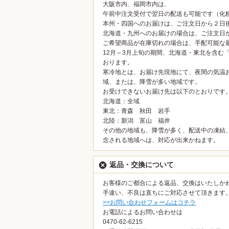
大阪市内、福岡市内は、
午前中注文受付で翌日の配送も可能です（化
本州・四国へのお届けは、ご注文日から２日
北海道・九州へのお届けの場合は、ご注文日
ご希望商品が在庫切れの場合は、手配可能な
12月～3月上旬の期間、北海道・東北を含む
おります。
寒冷地とは、お届け先現地にて、夜間の気温
域、または、降雪が多い地域です。
お受けできないお届け先は以下のとおりです
北海道：全域
東北：青森 秋田 岩手
北陸：新潟 富山 福井
その他の地域も、降雪が多く、配送中の凍結
念される地域へは、対応が出来かねます。
返品・交換について
お客様のご都合による返品、交換はいたしか
手違い、不良は直ちにご対応させて頂きます
>>お問い合わせフォームはコチラ
お電話によるお問い合わせは
0470-62-6215