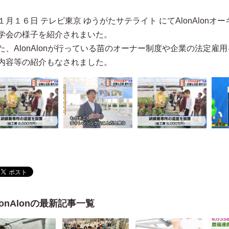
１月１６日 テレビ東京 ゆうがたサテライト にてAlonAlon
学会の様子を紹介されまいた。
た、AlonAlonが行っている苗のオーナー制度や企業の法定雇
内容等の紹介もなされました。
lonAlonの最新記事一覧
株式会社石毛企画 石毛宏典
美術家 中津川浩章