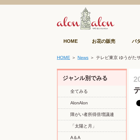
HOME
お花の販売
バ
HOME
News
テレビ東京 ゆうがた
ジャンル別でみる
2
全てみる
AlonAlon
障がい者所得倍増議連
「太陽と月」
A＆A