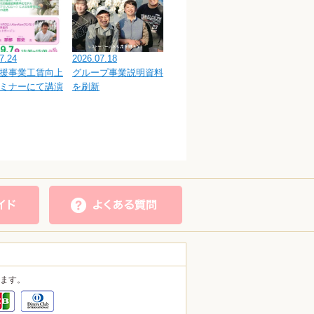
7.24
2026.07.18
援事業工賃向上
グループ事業説明資料
ミナーにて講演
を刷新
ます。