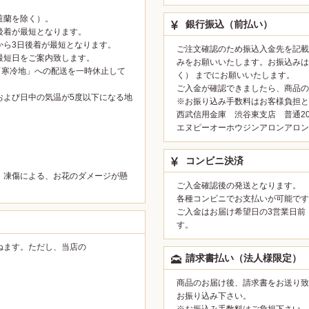
粧蘭を除く）。
銀行振込（前払い）
後着が最短となります。
から3日後着が最短となります。
ご注文確認のため振込入金先を記載
最短日をご案内致します。
みをお願いいたします。お振込みは
「寒冷地」への配送を一時休止して
く） までにお願いいたします。
ご入金が確認できましたら、商品の
および日中の気温が5度以下になる地
※お振り込み手数料はお客様負担と
西武信用金庫 渋谷東支店 普通200
。
エヌピーオーホウジンアロンアロン
コンビニ決済
、凍傷による、お花のダメージが懸
ご入金確認後の発送となります。
各種コンビニでお支払いが可能です
ご入金はお届け希望日の3営業日前
す。
ねます。ただし、当店の
請求書払い（法人様限定）
。
商品のお届け後、請求書をお送り致
お振り込み下さい。
※お振込み手数料はご負担下さい。