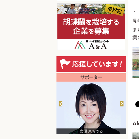
１
見
ま
業
サポーター
A
日本財団 会長 笹川陽平
女優 東ちづる