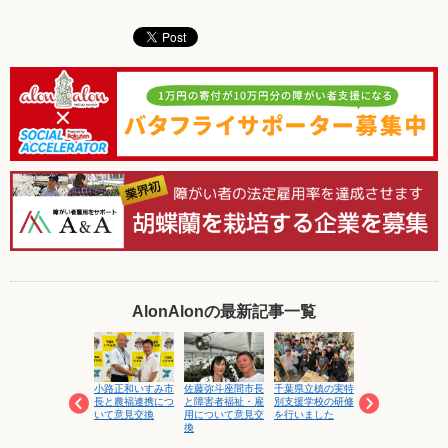
AlonAlonの最新記事一覧
就労支援事業工賃
小路正和いすみ市
佐藤弥斗座間市長
千葉県立槙の実特
令和８年度富津市
向上促進セミナー
長と農福連携につ
と障害者福祉・雇
別支援学校の研修
特産品開発調査・
にて講演します
いて意見交換
用について意見交
を行いました
研究事業審査委員
換
会にて「富津産マ
ンゴーの６次産業