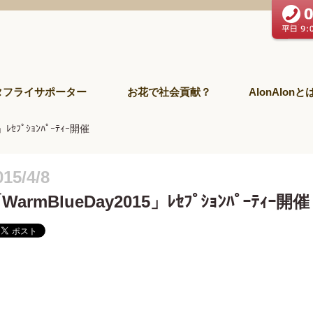
タフライサポーター
お花で社会貢献？
AlonAlonと
」ﾚｾﾌﾟｼｮﾝﾊﾟｰﾃｨｰ開催
015/4/8
WarmBlueDay2015」ﾚｾﾌﾟｼｮﾝﾊﾟｰﾃｨｰ開催