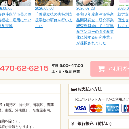
6.08.05
2026.08.03
2026.07.28
2026.0
藤弥斗座間市長と障
千葉県立槙の実特別支
令和８年度富津市特産
就労支
者福祉・雇用につい
援学校の研修を行いま
品開発調査・研究事業
促進セ
意見交換
した
審査委員会にて「富津
します
産マンゴーの６次産業
化に関する研究事業」
が採択されました
お支払い方法
下記クレジットカードがご利用頂け
部（鶴見区、港北区、都筑区、青葉
区、南区、港南区）、名古屋市内、
粧蘭を除く）。
銀行振込（前払い）
後着が最短となります。