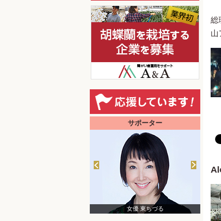
総
山
サポーター
A
日本財団 会長 笹川陽平
女優 東ちづる