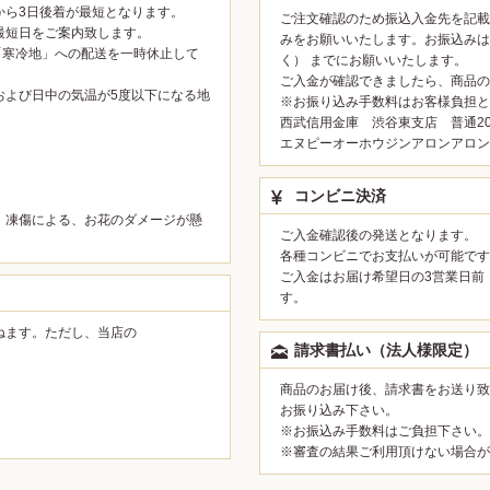
から3日後着が最短となります。
ご注文確認のため振込入金先を記載
最短日をご案内致します。
みをお願いいたします。お振込みは
「寒冷地」への配送を一時休止して
く） までにお願いいたします。
ご入金が確認できましたら、商品の
および日中の気温が5度以下になる地
※お振り込み手数料はお客様負担と
西武信用金庫 渋谷東支店 普通200
。
エヌピーオーホウジンアロンアロン
コンビニ決済
、凍傷による、お花のダメージが懸
ご入金確認後の発送となります。
各種コンビニでお支払いが可能です
ご入金はお届け希望日の3営業日前
す。
ねます。ただし、当店の
請求書払い（法人様限定）
。
商品のお届け後、請求書をお送り致
お振り込み下さい。
※お振込み手数料はご負担下さい。
※審査の結果ご利用頂けない場合が