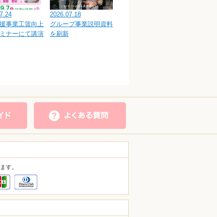
7.24
2026.07.18
援事業工賃向上
グループ事業説明資料
ミナーにて講演
を刷新
ます。