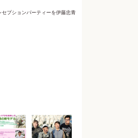
15 レセプションパーティーを伊藤忠青
元内閣総理大臣夫人 安倍昭恵
参議院議員 山田太郎