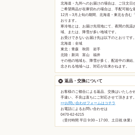
北海道・九州へのお届けの場合は、ご注文日
ご希望商品が在庫切れの場合は、手配可能な
12月～3月上旬の期間、北海道・東北を含む
おります。
寒冷地とは、お届け先現地にて、夜間の気温
域、または、降雪が多い地域です。
お受けできないお届け先は以下のとおりです
北海道：全域
東北：青森 秋田 岩手
北陸：新潟 富山 福井
その他の地域も、降雪が多く、配送中の凍結
念される地域へは、対応が出来かねます。
返品・交換について
お客様のご都合による返品、交換はいたしか
手違い、不良は直ちにご対応させて頂きます
>>お問い合わせフォームはコチラ
お電話によるお問い合わせは
0470-62-6215
（受付時間 平日 9:00～17:00、土日祝 休業）