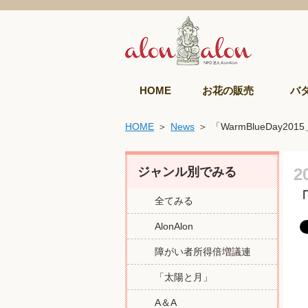
HOME
お花の販売
バ
HOME
News
「WarmBlueDay2015
ジャンル別でみる
2
「
全てみる
AlonAlon
障がい者所得倍増議連
「太陽と月」
A＆A