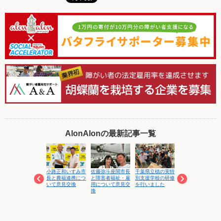
AlonAlonの最新記事一覧
就労支援事業工賃
小路正和いすみ市
佐藤弥斗座間市長
千葉県立槙の実特
令和８年度富津市
向上促進セミナー
長と農福連携につ
と障害者福祉・雇
別支援学校の研修
特産品開発調査・
にて講演します
いて意見交換
用について意見交
を行いました
研究事業審査委員
換
会にて「富津産マ
ンゴーの６次産業
化に関する研究事
業」が採択されま
した